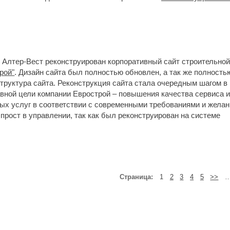
 Алтер-Вест реконструирован корпоративный сайт строительно
рой"
. Дизайн сайта был полностью обновлен, а так же полность
труктура сайта. Реконструкция сайта стала очередным шагом в
вной цели компании Еврострой – повышения качества сервиса 
ых услуг в соответствии с современными требованиями и жела
 прост в управлении, так как был реконструирован на системе
Страница:
1
2
3
4
5
>>