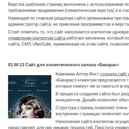
Верстка шаблонов страниц выполнена с использованием тех
требованиями продвижения (семантическая верстка) и в со
Навигация по главным разделам сайта организована при п
администратор сайта, не привлекая программистов и верст
Стоит отметить то, что сайт наполняется контентом одновре
управления контентом сайта
работает механизм, который п
сайта. CMS UlterSuite, примененная на этом сайте, позволя
01.00.13
Cайт для косметического салона «Бакарас»
Компания Алтер-Вест
создала сайт 
«Бакарас» клиентам предлагаются 
которые помогут им оставаться все
В процессе создания сайта был раз
конкурентов. Дизайн позволяет обес
Структура страниц позволяет очень
внутренних страницах позволяет по
Наполнения сайта контентом осущес
представляет для них никаких трудностей. Простота управл