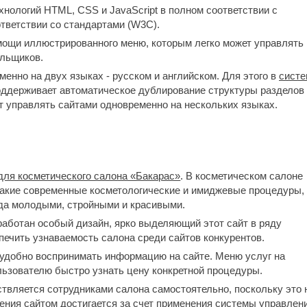
нологий HTML, CSS и JavaScript в полном соответствии с
ответствии со стандартами (W3C).
омощи иллюстрированного меню, которым легко может управлять
альщиков.
менно на двух языках - русском и английском. Для этого в
систе
оддерживает автоматическое дублирование структуры разделов 
ет управлять сайтами одновременно на нескольких языках.
для косметического салона «Бакарас»
. В косметическом салоне
такие современные косметологические и имиджевые процедуры,
гда молодыми, стройными и красивыми.
работан особый дизайн, ярко выделяющий этот сайт в ряду
печить узнаваемость салона среди сайтов конкурентов.
 удобно воспринимать информацию на сайте. Меню услуг на
льзователю быстро узнать цену конкретной процедуры.
твляется сотрудниками салона самостоятельно, поскольку это 
ения сайтом достигается за счет применения
системы управлен