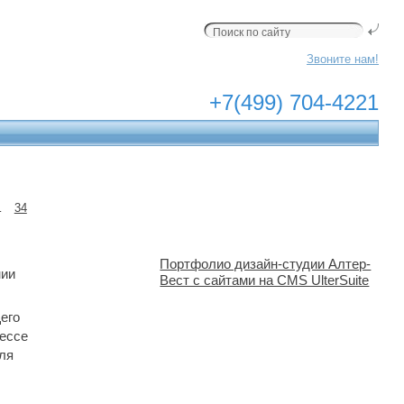
Звоните нам!
+7(499) 704-4221
…
34
Портфолио дизайн-студии Алтер-
ии 
Вест с сайтами на CMS UlterSuite
его
цессе
для