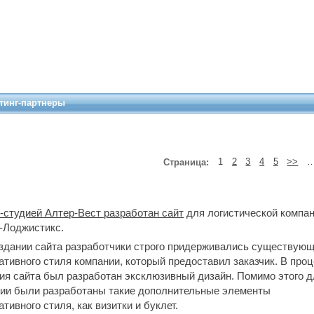
тинг-партнеры
Страница:
1
2
3
4
5
>>
-студией Алтер-Вест разработан сайт
для логистической компан
-Лоджистикс.
здании сайта разработчики строго придерживались существующ
ативного стиля компании, который предоставил заказчик. В про
ия сайта был разработан эксклюзивный дизайн. Помимо этого 
ии были разработаны такие дополнительные элементы
ативного стиля, как визитки и буклет.